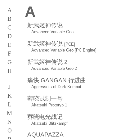
A
A
B
新武姬神传说
C
Advanced Variable Geo
D
新武姬神传说
E
[PCE]
Advanced Variable Geo [PC Engine]
F
新武姬神传说 2
G
Advanced Variable Geo 2
H
I
痛快 GANGAN 行进曲
J
Aggressors of Dark Kombat
K
葬晓试制一号
L
Akatsuki Prototyp 1
M
葬晓电光战记
N
Akatsuki Blitzkampf
O
AQUAPAZZA