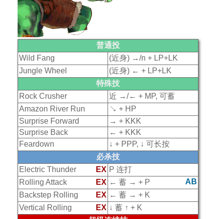
普通投
Wild Fang
(近身) →/n + LP+LK
Jungle Wheel
(近身) ← + LP+LK
特殊技
Rock Crusher
近 →/← + MP, 可蓄
Amazon River Run
↘ + HP
Surprise Forward
→ + KKK
Surprise Back
← + KKK
Feardown
↓ + PPP, ↓ 可长按
必杀技
Electric Thunder
EX
P 连打
AB
Rolling Attack
EX
← 蓄 → + P
Backstep Rolling
EX
← 蓄 → + K
Vertical Rolling
EX
↓ 蓄 ↑ + K