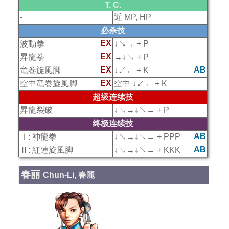
T. C.
-
近 MP, HP
必杀技
EX
波動拳
↓↘→ + P
EX
昇龍拳
→↓↘ + P
EX
AB
竜巻旋風脚
↓↙← + K
EX
空中竜巻旋風脚
空中 ↓↙← + K
超级连续技
昇龍裂破
↓↘→↓↘→ + P
终极连续技
AB
Ⅰ: 神龍拳
↓↘→↓↘→ + PPP
AB
Ⅱ: 紅蓮旋風脚
↓↘→↓↘→ + KKK
春丽
Chun-Li, 春麗