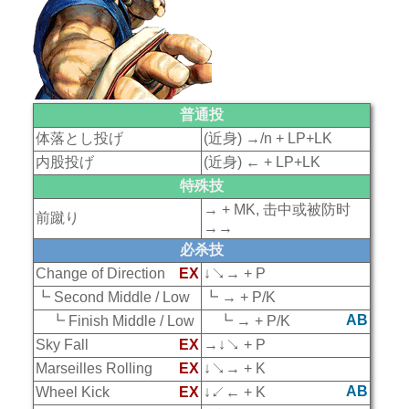
普通投
体落とし投げ
(近身) →/n + LP+LK
内股投げ
(近身) ← + LP+LK
特殊技
→ + MK, 击中或被防时
前蹴り
→→
必杀技
Change of Direction
EX
↓↘→ + P
┗ Second Middle / Low
┗ → + P/K
AB
┗ Finish Middle / Low
┗ → + P/K
Sky Fall
EX
→↓↘ + P
Marseilles Rolling
EX
↓↘→ + K
AB
Wheel Kick
EX
↓↙← + K