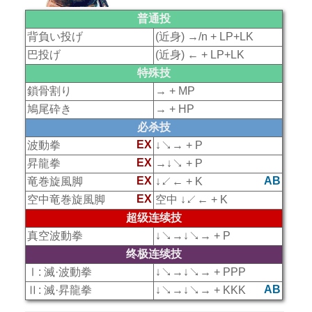
普通投
背負い投げ
(近身) →/n + LP+LK
巴投げ
(近身) ← + LP+LK
特殊技
鎖骨割り
→ + MP
鳩尾砕き
→ + HP
必杀技
EX
波動拳
↓↘→ + P
EX
昇龍拳
→↓↘ + P
EX
AB
竜巻旋風脚
↓↙← + K
EX
空中竜巻旋風脚
空中 ↓↙← + K
超级连续技
真空波動拳
↓↘→↓↘→ + P
终极连续技
Ⅰ: 滅·波動拳
↓↘→↓↘→ + PPP
AB
Ⅱ: 滅·昇龍拳
↓↘→↓↘→ + KKK