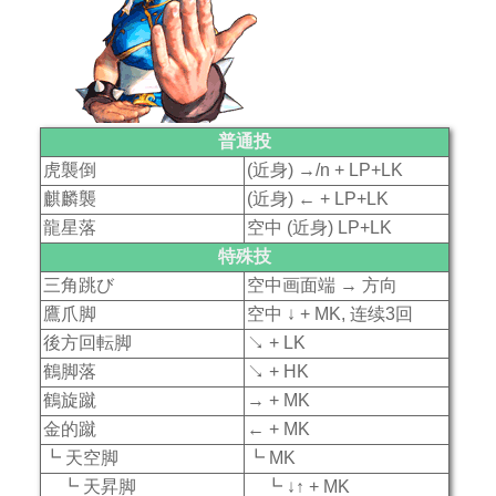
普通投
虎襲倒
(近身) →/n + LP+LK
麒麟襲
(近身) ← + LP+LK
龍星落
空中 (近身) LP+LK
特殊技
三角跳び
空中画面端 → 方向
鷹爪脚
空中 ↓ + MK, 连续3回
後方回転脚
↘ + LK
鶴脚落
↘ + HK
鶴旋蹴
→ + MK
金的蹴
← + MK
┗ 天空脚
┗ MK
┗ 天昇脚
┗ ↓↑ + MK