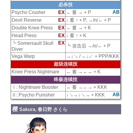
必杀技
AB
Psycho Crusher
EX
← 蓄 → + P
Devil Reverse
EX
↓ 蓄 ↑ + P, →/n/← + P
Double Knee Press
EX
← 蓄 → + K
Head Press
EX
↓ 蓄 ↑ + K
EX
┗ Somersault Skull
┗ 攻击后 →/n/← + P
Diver
Vega Warp
→↓↘ / ←↓↙ + PPP/KKK
超级连续技
Knee Press Nightmare
← 蓄 →←→ + K
终极连续技
Ⅰ: Nightmare Booster
← 蓄 →←→ + KKK
AB
Ⅱ: Psycho Punisher
↓↘→↓↘→ + KKK
樱
Sakura, 春日野 さくら