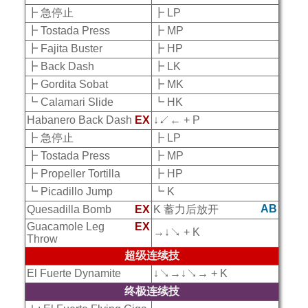
┣ 急停止
┣ LP
┣ Tostada Press
┣ MP
┣ Fajita Buster
┣ HP
┣ Back Dash
┣ LK
┣ Gordita Sobat
┣ MK
┗ Calamari Slide
┗ HK
Habanero Back Dash
EX
↓↙← + P
┣ 急停止
┣ LP
┣ Tostada Press
┣ MP
┣ Propeller Tortilla
┣ HP
┗ Picadillo Jump
┗ K
AB
Quesadilla Bomb
EX
K 蓄力后放开
Guacamole Leg
EX
→↓↘ + K
Throw
超级连续技
El Fuerte Dynamite
↓↘→↓↘→ + K
终极连续技