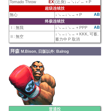
Tornado Throw
EX
(近身) →↘↓↙← + P
超级连续技
AB
無心
↓↘→↓↘→ + P
终极连续技
AB
Ⅰ: 無我
↓↘→↓↘→ + PPP
↓↘→↓↘→ + KKK, 可蓄,
Ⅱ: 無空
蓄力中 P 取消
拜森
M.Bison, 日版以外: Balrog
普通投