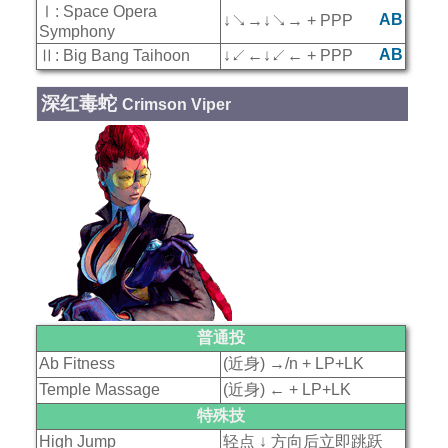
Ⅰ: Space Opera
AB
↓↘→↓↘→ + PPP
Symphony
AB
Ⅱ: Big Bang Taihoon
↓↙←↓↙← + PPP
深红毒蛇
Crimson Viper
普通投
Ab Fitness
(近身) →/n + LP+LK
Temple Massage
(近身) ← + LP+LK
特殊技
High Jump
轻点 ↓ 方向后立即跳跃