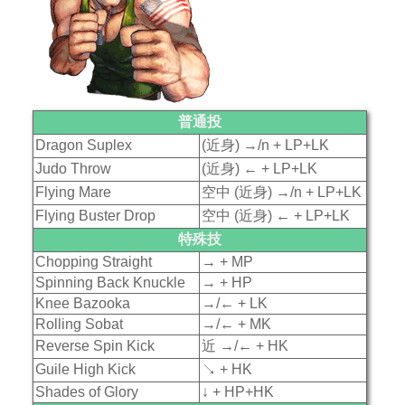
普通投
Dragon Suplex
(近身) →/n + LP+LK
Judo Throw
(近身) ← + LP+LK
Flying Mare
空中 (近身) →/n + LP+LK
Flying Buster Drop
空中 (近身) ← + LP+LK
特殊技
Chopping Straight
→ + MP
Spinning Back Knuckle
→ + HP
Knee Bazooka
→/← + LK
Rolling Sobat
→/← + MK
Reverse Spin Kick
近 →/← + HK
Guile High Kick
↘ + HK
Shades of Glory
↓ + HP+HK