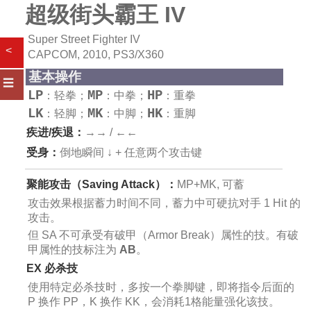
超级街头霸王 IV
Super Street Fighter IV
<
CAPCOM, 2010, PS3/X360
基本操作
☰
LP
MP
HP
：轻拳；
：中拳；
：重拳
LK
MK
HK
：轻脚；
：中脚；
：重脚
疾进/疾退：
→→ / ←←
受身：
倒地瞬间 ↓ + 任意两个攻击键
聚能攻击（Saving Attack）：
MP+MK, 可蓄
攻击效果根据蓄力时间不同，蓄力中可硬抗对手 1 Hit 的
攻击。
但 SA 不可承受有破甲（Armor Break）属性的技。有破
甲属性的技标注为
AB
。
EX 必杀技
使用特定必杀技时，多按一个拳脚键，即将指令后面的
P 换作 PP，K 换作 KK，会消耗1格能量强化该技。