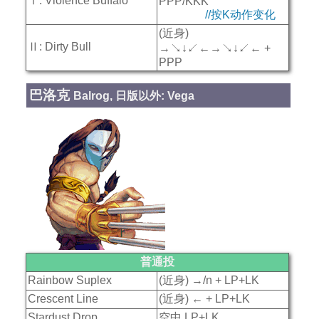
Ⅰ: Violence Buffalo
PPP/KKK
//按K动作变化
(近身)
Ⅱ: Dirty Bull
→↘↓↙←→↘↓↙← +
PPP
巴洛克
Balrog, 日版以外: Vega
普通投
Rainbow Suplex
(近身) →/n + LP+LK
Crescent Line
(近身) ← + LP+LK
Stardust Drop
空中 LP+LK