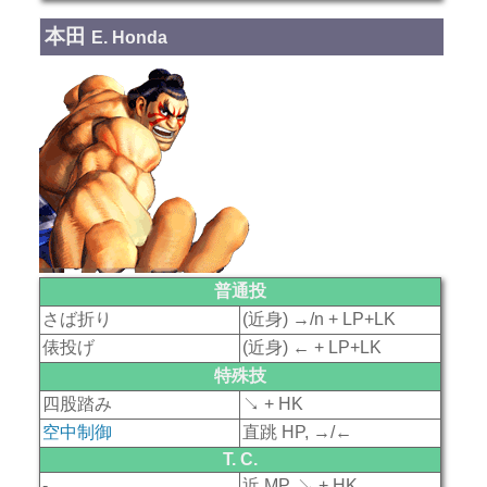
本田
E. Honda
普通投
さば折り
(近身) →/n + LP+LK
俵投げ
(近身) ← + LP+LK
特殊技
四股踏み
↘ + HK
空中制御
直跳 HP, →/←
T. C.
-
近 MP, ↘ + HK