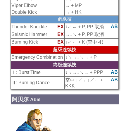
Viper Elbow
→ + MP
Double Kick
→ + HK
必杀技
AB
Thunder Knuckle
EX
↓↙← + P, PP 取消
Seismic Hammer
EX
→↓↘ + P, PP 取消
Burning Kick
EX
↓↙← + K (空中可)
超级连续技
Emergency Combination
↓↘→↓↘→ + P
终极连续技
AB
Ⅰ: Burst Time
↓↘→↓↘→ + PPP
AB
空中 ↓↙←↓↙← +
Ⅱ: Burning Dance
KKK
阿贝尔
Abel