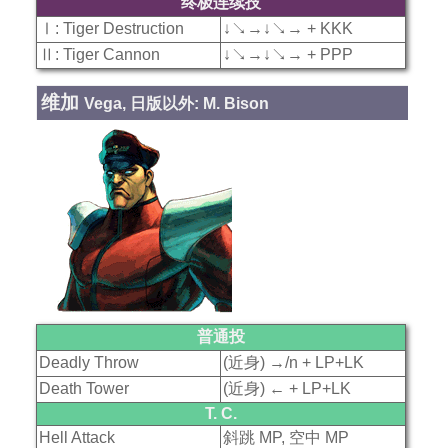
终极连续技
Ⅰ: Tiger Destruction
↓↘→↓↘→ + KKK
Ⅱ: Tiger Cannon
↓↘→↓↘→ + PPP
维加
Vega, 日版以外: M. Bison
普通投
Deadly Throw
(近身) →/n + LP+LK
Death Tower
(近身) ← + LP+LK
T. C.
Hell Attack
斜跳 MP, 空中 MP