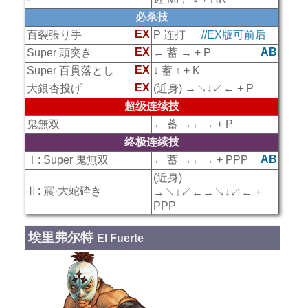
必杀技
EX
百裂張り手
P 连打
//EX版可前后
EX
AB
Super 頭突き
← 蓄 → + P
EX
Super 百貫落とし
↓ 蓄 ↑ + K
EX
大銀杏投げ
(近身) →↘↓↙← + P
超级连续技
鬼無双
← 蓄 →←→ + P
终极连续技
AB
Ⅰ: Super 鬼無双
← 蓄 →←→ + PPP
(近身)
Ⅱ: 震·大蛇砕き
→↘↓↙←→↘↓↙← +
PPP
埃里弗尔特
El Fuerte