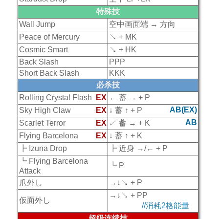
特殊技
Wall Jump
空中画面端 → 方向
Peace of Mercury
↘ + MK
Cosmic Smart
↘ + HK
Back Slash
PPP
Short Back Slash
KKK
必杀技
Rolling Crystal Flash
EX
← 蓄 → + P
AB(EX)
Sky High Claw
EX
↓ 蓄 ↑ + P
AB
Scarlet Terror
EX
↙ 蓄 → + K
Flying Barcelona
EX
↓ 蓄 ↑ + K
┣ Izuna Drop
┣ 近身 →/← + P
┗ Flying Barcelona
┗ P
Attack
爪外し
→↓↘ + P
→↓↘ + PP
仮面外し
//消耗2格能量
超级连续技