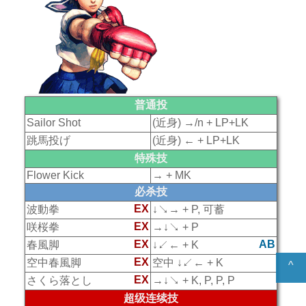
普通投
Sailor Shot
(近身) →/n + LP+LK
跳馬投げ
(近身) ← + LP+LK
特殊技
Flower Kick
→ + MK
必杀技
EX
波動拳
↓↘→ + P, 可蓄
EX
咲桜拳
→↓↘ + P
EX
AB
春風脚
↓↙← + K
EX
空中春風脚
空中 ↓↙← + K
^
EX
さくら落とし
→↓↘ + K, P, P, P
超级连续技