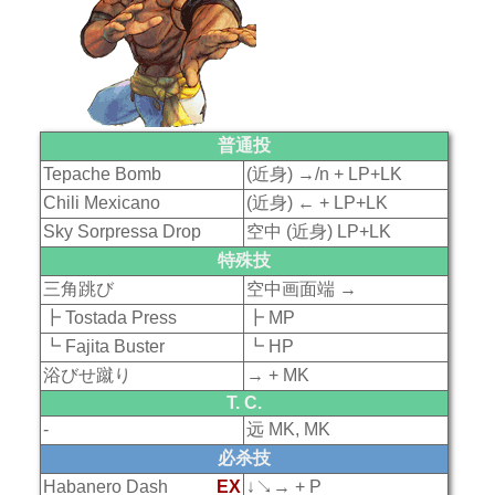
普通投
Tepache Bomb
(近身) →/n + LP+LK
Chili Mexicano
(近身) ← + LP+LK
Sky Sorpressa Drop
空中 (近身) LP+LK
特殊技
三角跳び
空中画面端 →
┣ Tostada Press
┣ MP
┗ Fajita Buster
┗ HP
浴びせ蹴り
→ + MK
T. C.
-
远 MK, MK
必杀技
Habanero Dash
EX
↓↘→ + P