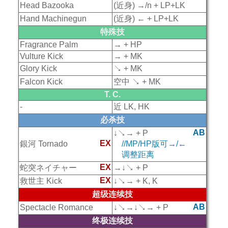
Head Bazooka
(近身) →/n + LP+LK
Hand Machinegun
(近身) ← + LP+LK
特殊技
Fragrance Palm
→ + HP
Vulture Kick
→ + MK
Glory Kick
↘ + MK
Falcon Kick
空中 ↘ + MK
T. C.
-
近 LK, HK
必杀技
AB
↓↘→ + P
EX
銀河 Tornado
//MP/HP版可→/←
调整距离
EX
蛇突ネイチャー
→↓↘ + P
EX
救世主 Kick
↓↘→ + K, K
超级连续技
AB
Spectacle Romance
↓↘→↓↘→ + P
终极连续技