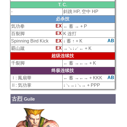
T. C.
-
斜跳 HP, 空中 HP
必杀技
EX
気功拳
← 蓄 → + P
EX
百裂脚
K 连打
AB
Spinning Bird Kick
EX
↓ 蓄 ↑ + K
EX
覇山蹴
→↘↓↙← + K
超级连续技
千裂脚
← 蓄 →←→ + K
终极连续技
AB
Ⅰ: 鳳扇華
← 蓄 →←→ + KKK
Ⅱ: 気功掌
↓↘→↓↘→ + PPP
古烈
Guile