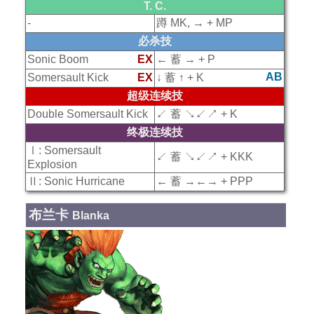
T. C.
-
蹲 MK, → + MP
必杀技
Sonic Boom
EX
← 蓄 → + P
AB
Somersault Kick
EX
↓ 蓄 ↑ + K
超级连续技
Double Somersault Kick
↙ 蓄 ↘↙↗ + K
终极连续技
Ⅰ: Somersault
↙ 蓄 ↘↙↗ + KKK
Explosion
Ⅱ: Sonic Hurricane
← 蓄 →←→ + PPP
布兰卡
Blanka