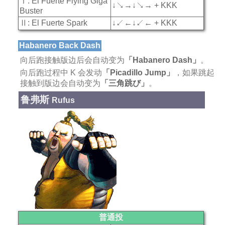
Ⅰ: El Fuerte Flying Giga
↓↘→↓↘→ + KKK
Buster
Ⅱ: El Fuerte Spark
↓↙←↓↙← + KKK
Habanero Back Dash
向后跑接触版边后会自动变为
「Habanero Dash」
。
向后跑过程中 K 会发动
「Picadillo Jump」
，如果跳起
接触到版边会自动变为
「三角跳び」
。
鲁弗斯
Rufus
普通投