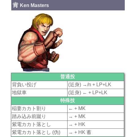
肯
Ken Masters
普通投
背負い投げ
(近身) →/n + LP+LK
地獄車
(近身) ← + LP+LK
特殊技
稲妻カカト割り
← + MK
踏み込み前蹴り
→ + MK
紫電カカト落とし
→ + HK
紫電カカト落とし (伪)
→ + HK 蓄