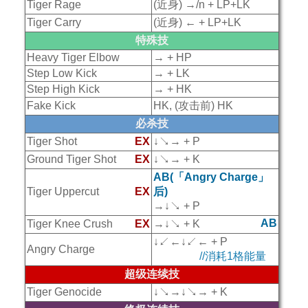
Tiger Rage
(近身) →/n + LP+LK
Tiger Carry
(近身) ← + LP+LK
特殊技
Heavy Tiger Elbow
→ + HP
Step Low Kick
→ + LK
Step High Kick
→ + HK
Fake Kick
HK, (攻击前) HK
必杀技
Tiger Shot
EX
↓↘→ + P
Ground Tiger Shot
EX
↓↘→ + K
AB(「Angry Charge」
Tiger Uppercut
EX
后)
→↓↘ + P
AB
Tiger Knee Crush
EX
→↓↘ + K
↓↙←↓↙← + P
Angry Charge
//消耗1格能量
超级连续技
Tiger Genocide
↓↘→↓↘→ + K