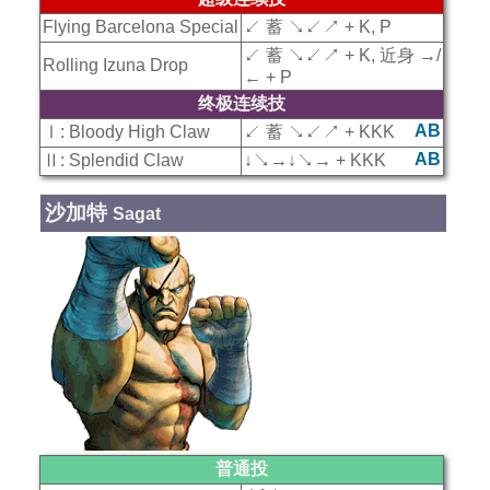
Flying Barcelona Special
↙ 蓄 ↘↙↗ + K, P
↙ 蓄 ↘↙↗ + K, 近身 →/
Rolling Izuna Drop
← + P
终极连续技
AB
Ⅰ: Bloody High Claw
↙ 蓄 ↘↙↗ + KKK
AB
Ⅱ: Splendid Claw
↓↘→↓↘→ + KKK
沙加特
Sagat
普通投