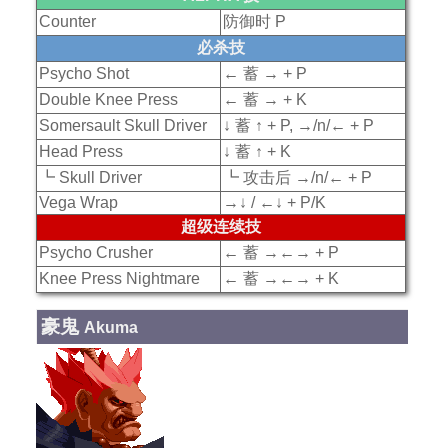
Counter
防御时 P
必杀技
Psycho Shot
← 蓄 → + P
Double Knee Press
← 蓄 → + K
Somersault Skull Driver
↓ 蓄 ↑ + P, →/n/← + P
Head Press
↓ 蓄 ↑ + K
┗ Skull Driver
┗ 攻击后 →/n/← + P
Vega Wrap
→↓ / ←↓ + P/K
超级连续技
Psycho Crusher
← 蓄 →←→ + P
Knee Press Nightmare
← 蓄 →←→ + K
豪鬼
Akuma