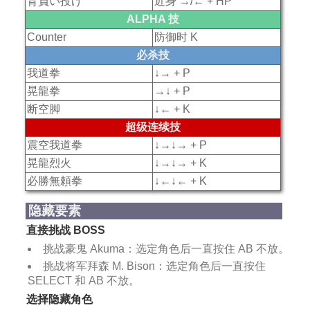
背負い投げ
近身 →/← + HP
ALPHA 技
Counter
防御时 K
必杀技
我道拳
↓→ + P
晃龍拳
→↓ + P
断空脚
↓← + K
超级连续技
震空我道拳
↓→↓→ + P
晃龍烈火
↓→↓→ + K
必勝無頼拳
↓←↓← + K
隐藏要素
直接挑战 BOSS
挑战豪鬼 Akuma：选定角色后一直按住 AB 不放。
挑战将军拜森 M. Bison：选定角色后一直按住
SELECT 和 AB 不放。
选择隐藏角色