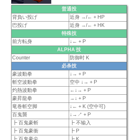
普通投
背負い投げ
近身 →/← + HP
巴投げ
近身 →/← + HK
特殊技
前方転身
↓← + P
ALPHA 技
Counter
防御时 K
必杀技
豪波動拳
↓→ + P
斬空波動拳
空中 ↓→ + P
灼熱波動拳
←↓→ + P
豪昇龍拳
→↓ + P
竜巻斬空脚
↓← + K (空中可)
百鬼襲
↓→↗ + P
┣ 百鬼豪斬
┣ 不输入
┣ 百鬼豪衝
┣ P
┣ 百鬼豪尖
┣ K