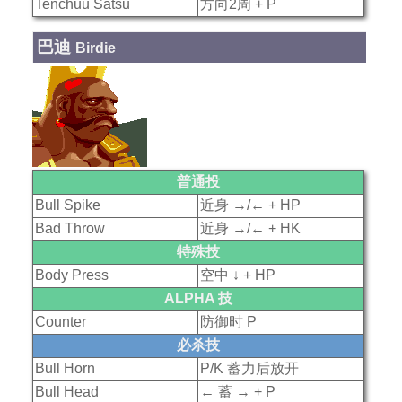
Tenchuu Satsu
方向2周 + P
巴迪
Birdie
普通投
Bull Spike
近身 →/← + HP
Bad Throw
近身 →/← + HK
特殊技
Body Press
空中 ↓ + HP
ALPHA 技
Counter
防御时 P
必杀技
Bull Horn
P/K 蓄力后放开
Bull Head
← 蓄 → + P