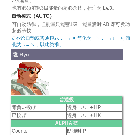
3级能量。
也有必须消耗3级能量的超必杀技，标注为
Lv.3
。
自动模式（AUTO）
可自动防御，但能量只能蓄1级，能量满时 AB 即可发动
超必杀技。
// 不论自动或普通模式，↓→ 可简化为 ↓↘，↓→↓→ 可简
化为 ↓→↘，以此类推。
隆
Ryu
普通投
背負い投げ
近身 →/← + HP
巴投げ
近身 →/← + HK
ALPHA 技
Counter
防御时 P