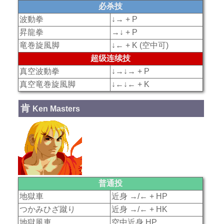
必杀技
波動拳
↓→ + P
昇龍拳
→↓ + P
竜巻旋風脚
↓← + K (空中可)
超级连续技
真空波動拳
↓→↓→ + P
真空竜巻旋風脚
↓←↓← + K
肯
Ken Masters
普通投
地獄車
近身 →/← + HP
つかみひざ蹴り
近身 →/← + HK
地獄風車
空中近身 HP