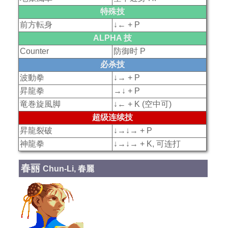
特殊技
前方転身
↓← + P
ALPHA 技
Counter
防御时 P
必杀技
波動拳
↓→ + P
昇龍拳
→↓ + P
竜巻旋風脚
↓← + K (空中可)
超级连续技
昇龍裂破
↓→↓→ + P
神龍拳
↓→↓→ + K, 可连打
春丽
Chun-Li, 春麗