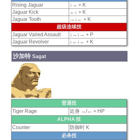
Rising Jaguar
↓→ + K
Jaguar Kick
←↓ + K
Jaguar Tooth
→↓← + K
超级连续技
Jaguar Varied Assault
↓→↓→ + P
Jaguar Revolver
↓←↓← + K
沙加特
Sagat
普通投
Tiger Rage
近身 →/← + HP
ALPHA 技
Counter
防御时 K
必杀技