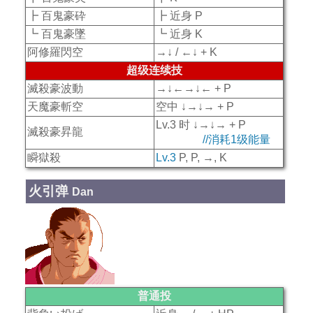
┣ 百鬼豪砕
┣ 近身 P
┗ 百鬼豪墜
┗ 近身 K
阿修羅閃空
→↓ / ←↓ + K
超级连续技
滅殺豪波動
→↓←→↓← + P
天魔豪斬空
空中 ↓→↓→ + P
Lv.3 时 ↓→↓→ + P
滅殺豪昇龍
//消耗1级能量
瞬獄殺
Lv.3
P, P, →, K
火引弹
Dan
普通投