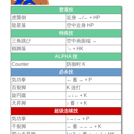
普通投
虎襲倒
近身 →/← + HP
龍星落
空中近身 HP
特殊技
三角跳び
空中画面端 →
鶴脚落
↘ + HK
ALPHA 技
Counter
防御时 K
必杀技
気功拳
← 蓄 → + P
百裂脚
K 连打
旋円蹴
→↓← + K
天昇脚
↓ 蓄 ↑ + K
超级连续技
気功掌
↓→↓→ + P
千裂脚
← 蓄 →←→ + K