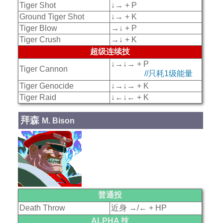
Tiger Shot
↓→ + P
Ground Tiger Shot
↓→ + K
Tiger Blow
→↓ + P
Tiger Crush
→↓ + K
超级连续技
↓→↓→ + P
Tiger Cannon
//只耗1级能量
Tiger Genocide
↓→↓→ + K
Tiger Raid
↓←↓← + K
拜森
M. Bison
普通投
Death Throw
近身 →/← + HP
ALPHA 技