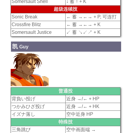
Somersault Shell
↓ 蓄 ↑ + K
超级连续技
Sonic Break
← 蓄 →←→ + P, 可连打
Crossfire Blitz
← 蓄 →←→ + K
Somersault Justice
↙ 蓄 ↘↙↗ + K
凯
Guy
普通投
背負い投げ
近身 →/← + HP
つかみひざ投げ
近身 →/← + HK
イズナ落し
空中近身 HP
特殊技
三角跳び
空中画面端 →