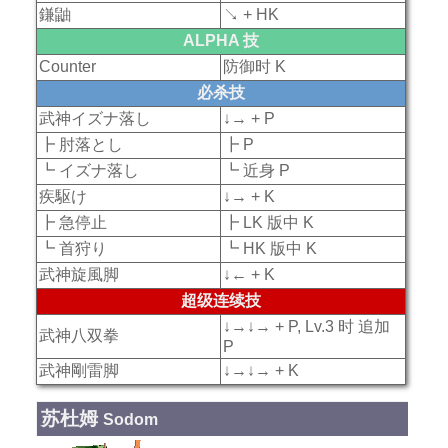
鎌鼬
↘ + HK
ALPHA 技
Counter
防御时 K
必杀技
武神イズナ落し
↓→ + P
┣ 肘落とし
┣ P
┗ イズナ落し
┗ 近身 P
疾駆け
↓→ + K
┣ 急停止
┣ LK 版中 K
┗ 首狩り
┗ HK 版中 K
武神旋風脚
↓← + K
超级连续技
↓→↓→ + P, Lv.3 时 追加
武神八双拳
P
武神剛雷脚
↓→↓→ + K
苏杜姆
Sodom