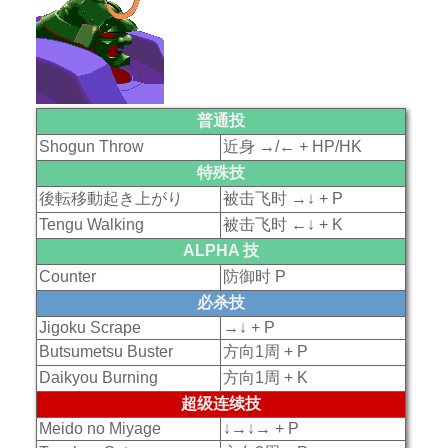
普通投
Shogun Throw
近身 →/← + HP/HK
特殊技
後転移動起き上がり
被击飞时 →↓ + P
Tengu Walking
被击飞时 ←↓ + K
ALPHA 技
Counter
防御时 P
必杀技
Jigoku Scrape
→↓ + P
Butsumetsu Buster
方向1周 + P
Daikyou Burning
方向1周 + K
超级连续技
Meido no Miyage
↓→↓→ + P