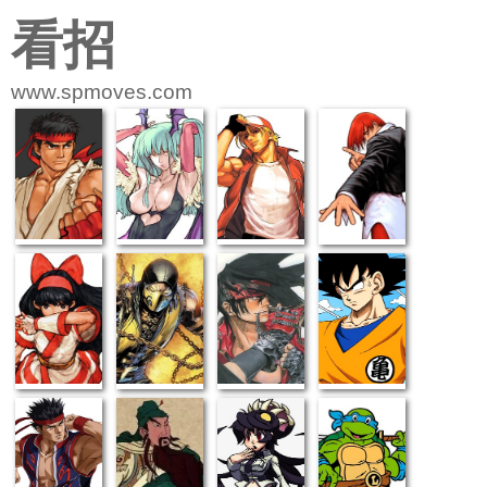
看招
www.spmoves.com