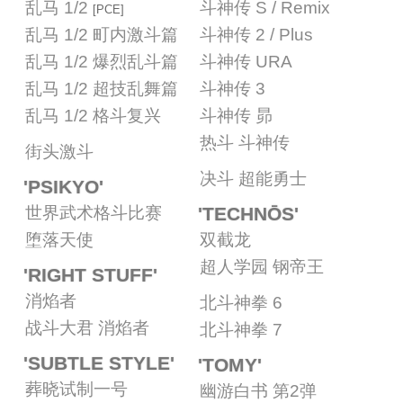
乱马 1/2
斗神传 S / Remix
[PCE]
乱马 1/2 町内激斗篇
斗神传 2 / Plus
乱马 1/2 爆烈乱斗篇
斗神传 URA
乱马 1/2 超技乱舞篇
斗神传 3
乱马 1/2 格斗复兴
斗神传 昴
热斗 斗神传
街头激斗
决斗 超能勇士
'PSIKYO'
世界武术格斗比赛
'TECHNŌS'
堕落天使
双截龙
超人学园 钢帝王
'RIGHT STUFF'
消焰者
北斗神拳 6
战斗大君 消焰者
北斗神拳 7
'SUBTLE STYLE'
'TOMY'
葬晓试制一号
幽游白书 第2弹