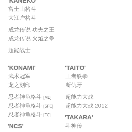
'KANEKO'
富士山格斗
大江户格斗
成龙传说 功夫之王
成龙传说 火焰之拳
超能战士
'KONAMI'
'TAITO'
武术冠军
王者铁拳
龙之刻印
断仇牙
忍者神龟格斗
超能力大战
[MD]
忍者神龟格斗
超能力大战 2012
[SFC]
忍者神龟格斗
[FC]
'TAKARA'
'NCS'
斗神传