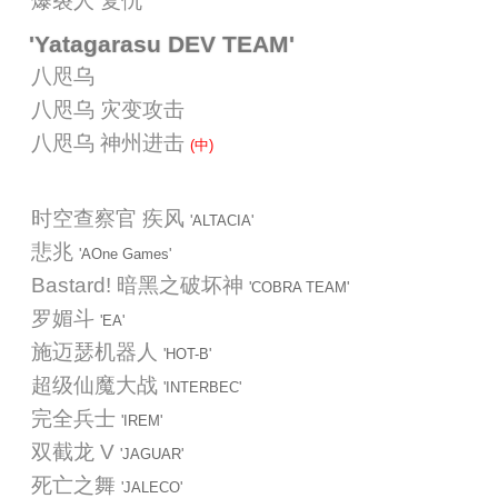
爆裂人 复仇
'Yatagarasu DEV TEAM'
八咫乌
八咫乌 灾变攻击
八咫乌 神州进击
(中)
时空查察官 疾风
'ALTACIA'
悲兆
'AOne Games'
Bastard! 暗黑之破坏神
'COBRA TEAM'
罗媚斗
'EA'
施迈瑟机器人
'HOT-B'
超级仙魔大战
'INTERBEC'
完全兵士
'IREM'
双截龙 V
'JAGUAR'
死亡之舞
'JALECO'