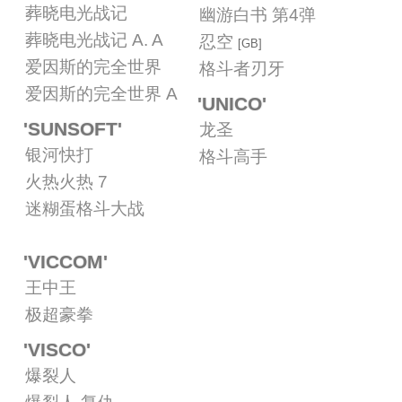
葬晓电光战记
幽游白书 第4弹
葬晓电光战记 A. A
忍空
[GB]
爱因斯的完全世界
格斗者刃牙
爱因斯的完全世界 A
'UNICO'
'SUNSOFT'
龙圣
银河快打
格斗高手
火热火热 7
迷糊蛋格斗大战
'VICCOM'
王中王
极超豪拳
'VISCO'
爆裂人