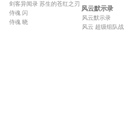
剑客异闻录 苏生的苍红之刃
风云默示录
侍魂 闪
风云默示录
侍魂 晓
风云 超级组队战